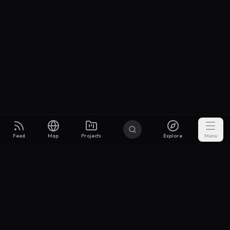
Feed
Map
Projects
Explore
Menu
Builders
.to
From idea to investor-ready MVP — with the support to keep
momentum.