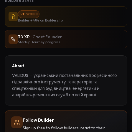
BUILDER STATS
First 1000
Builder #484
on Builders.to
30
XP
·
Cadet Founder
🚀
Startup Journey progress
About
VALIDUS — український постачальник професійного 
гідравлічного інструменту, генераторів та 
спецтехніки для будівництва, енергетики й 
аварійно-ремонтних служб по всій країні.
Follow Builder
Sign up free to follow builders, react to their