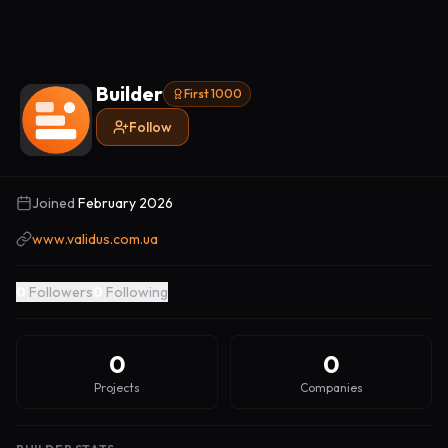
Builder
First 1000
Follow
Joined
February 2026
www.validus.com.ua
0
Followers
0
Following
0
0
Projects
Companies