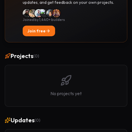
updates, and get feedback on your own projects.
Joined by 1,440+ builders
Join free
Projects
(
0
)
No projects yet
Updates
(
0
)