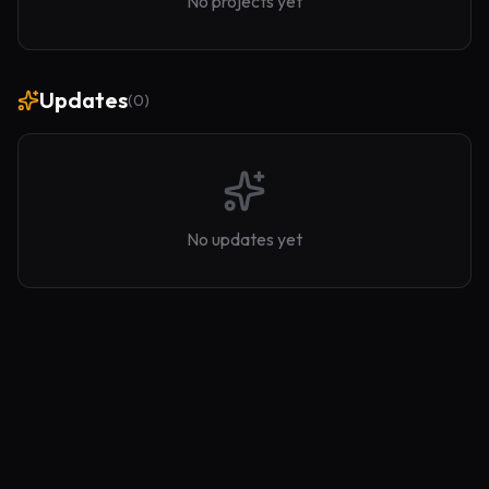
No projects yet
Updates
(
0
)
No updates yet