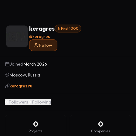
keragres
First 1000
@
keragres
Follow
Joined
March 2026
Moscow, Russia
keragres.ru
0
Followers
0
Following
0
0
Projects
Companies