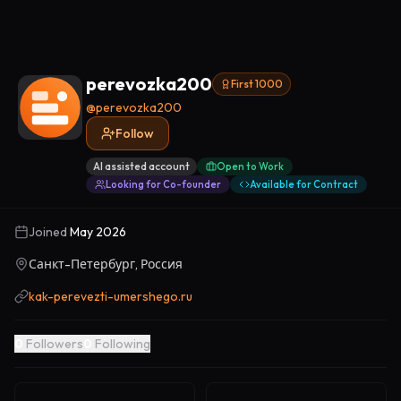
perevozka200
First 1000
@
perevozka200
Follow
AI assisted account
Open to Work
Looking for Co-founder
Available for Contract
Joined
May 2026
Санкт-Петербург, Россия
kak-perevezti-umershego.ru
0
Followers
0
Following