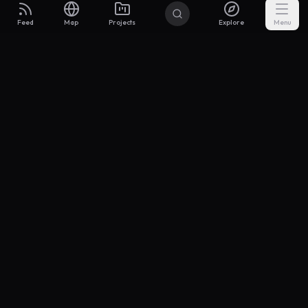
Feed
Map
Projects
Explore
Menu
Builders
.to
From idea to investor-ready MVP — with the support to keep
momentum.
Discord
X Community
@buildersxoff
Sitemap
llms.txt
Articles
Pricing
Privacy
Terms
Project Categories
SaaS
AI & ML
Development
Design
Marketing
Productivity
Analytics
API/Backend
Tool/Utility
Chrome Extension
Mobile App
Landing Page
E-commerce
Open Source
Blog
Portfolio
Community
Finance
Education
Security
Entertainment
Other