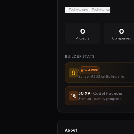
0
Followers
0
Following
0
0
Projects
Companies
BUILDER STATS
First 1000
Builder #303
on Builders.to
30
XP
·
Cadet Founder
🚀
Startup Journey progress
About