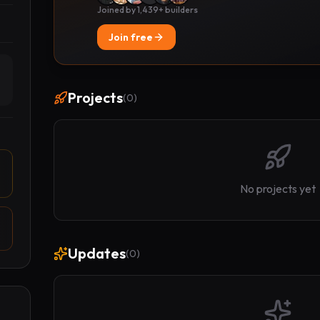
Joined by 1,439+ builders
Join free
Projects
(
0
)
No projects yet
Updates
(
0
)