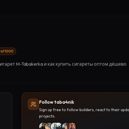
irst 1000
игарет M-Tabakerka и как купить сигареты оптом дёшево
Follow taba4nik
Sign up free to follow builders, react to their u
projects.