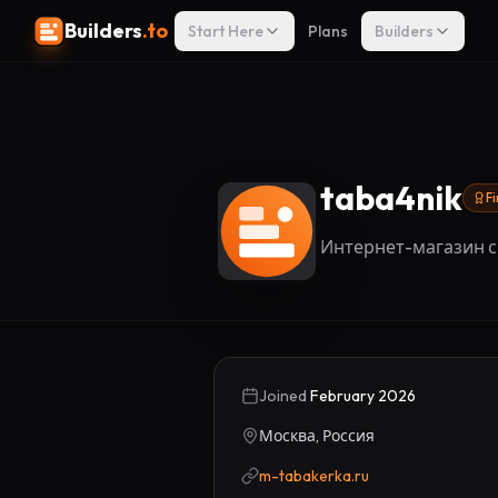
Builders
.to
Start Here
Plans
Builders
taba4nik
F
Интернет-магазин с
Joined
February 2026
Москва, Россия
m-tabakerka.ru