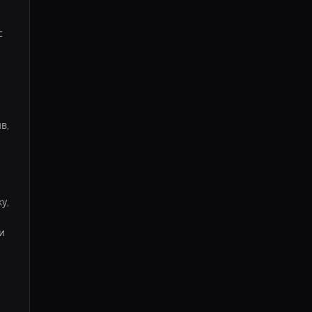
 
, 
, 
 