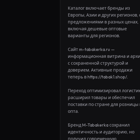
Каталог включает бренды из 
Европы, Азии и других регионов, с
предложениями в разных ценах, 
включая дешевые оптовые 
варианты для регионов.

Сайт m-tabakerka.ru — 
информационная витрина и архив
с сохраненной структурой и 
доверием. Активные продажи 
теперь в https://tabak1.shop/.

Переход оптимизировал логистику
расширил товары и обеспечил 
поставки по стране для розницы и
опта.

Бренд M-Tabakerka сохранил 
идентичность и аудиторию, но 
получил современную 